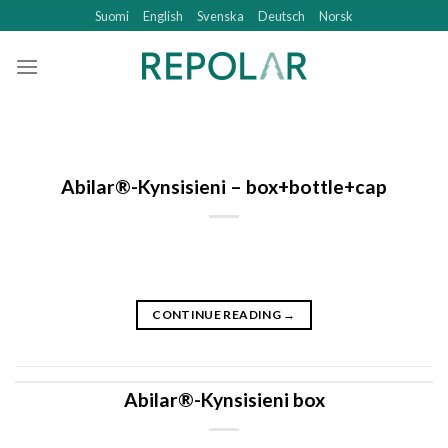
Skip
Suomi
English
Svenska
Deutsch
Norsk
to
content
Abilar®-Kynsisieni – box+bottle+cap
CONTINUE READING
→
Abilar®-Kynsisieni box