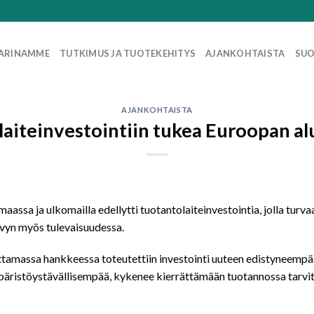
ARINAMME
TUTKIMUS JA TUOTEKEHITYS
AJANKOHTAISTA
SUO
AJANKOHTAISTA
laiteinvestointiin tukea Euroopan al
aassa ja ulkomailla edellytti tuotantolaiteinvestointia, jolla tu
yvyn myös tulevaisuudessa.
ttamassa hankkeessa toteutettiin investointi uuteen edistyneempä
mpäristöystävällisempää, kykenee kierrättämään tuotannossa tarvit