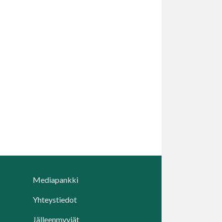
Mediapankki
Yhteystiedot
Jälleenmyyjät