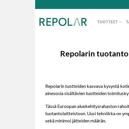
Skip
to
content
TUOTTEET
T
Repolarin tuotanto
Repolarin tuotteiden kasvava kysyntä kotim
ainesosia sisältävien tuotteiden toimitusk
Tässä Euroopan aluekehitysrahaston rahoi
tuotantolaitteistoon. Uusi tekniikka on y
sekä minimoi jätteiden määrän.