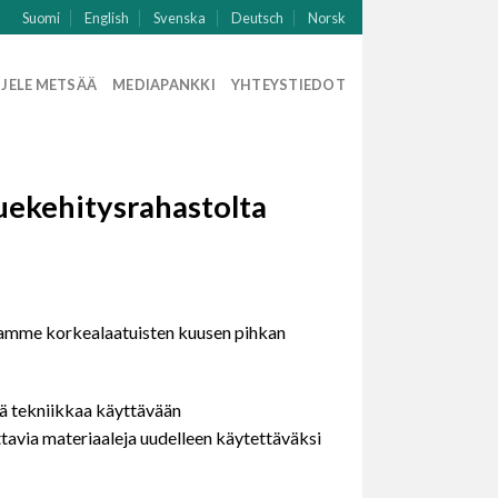
Suomi
English
Svenska
Deutsch
Norsk
JELE METSÄÄ
MEDIAPANKKI
YHTEYSTIEDOT
uekehitysrahastolta
rvaamme korkealaatuisten kuusen pihkan
ä tekniikkaa käyttävään
tavia materiaaleja uudelleen käytettäväksi