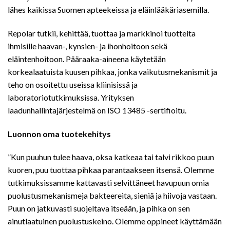
lähes kaikissa Suomen apteekeissa ja eläinlääkäriasemilla.
Repolar tutkii, kehittää, tuottaa ja markkinoi tuotteita
ihmisille haavan-, kynsien- ja ihonhoitoon sekä
eläintenhoitoon. Pääraaka-aineena käytetään
korkealaatuista kuusen pihkaa, jonka vaikutusmekanismit ja
teho on osoitettu useissa kliinisissä ja
laboratoriotutkimuksissa. Yrityksen
laadunhallintajärjestelmä on ISO 13485 -sertifioitu.
Luonnon oma tuotekehitys
”Kun puuhun tulee haava, oksa katkeaa tai talvi rikkoo puun
kuoren, puu tuottaa pihkaa parantaakseen itsensä. Olemme
tutkimuksissamme kattavasti selvittäneet havupuun omia
puolustusmekanismeja bakteereita, sieniä ja hiivoja vastaan.
Puun on jatkuvasti suojeltava itseään, ja pihka on sen
ainutlaatuinen puolustuskeino. Olemme oppineet käyttämään