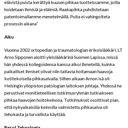
elävistä puista kerättyä kuusen pihkaa tuotteissamme, joilla
hoidetaan ihmisiä ja eläimiä. Raakapihka puhdistetaan
patentoimallamme menetelmällä. Puita ei vahingoiteta
prosessin aikana”
Alku
Vuonna 2002 ortopedian ja traumatologian erikoislääkäri, LT
Arno Sipponen aloitti yleislääkärinä Suomen Lapissa, missä
hän yhdessä kollegoidensa kanssa alkoi ihmetellä, kuinka
paikalliset ihmiset olivat niin taitavia hoitamaan haavoja
kotitekoisella pihkasalvalla. Siihen aikaan Arnon isä oli
Helsingin yliopiston patologian laitoksen johtaja. Yhdessä he
perustivat monitieteellisen tutkimusryhmän tutkiakseen
pihkaa haavojen hoitokeinona. Tutkimukset osoittivat pian,
että nykyaikaisilla keinoilla valmistettu pihkasalva oli
tehokasta ja turvallista käyttää.
Resol Teknologia