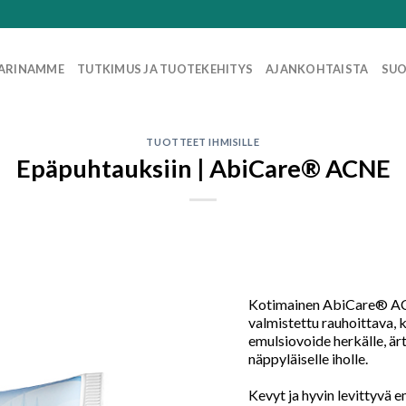
ARINAMME
TUTKIMUS JA TUOTEKEHITYS
AJANKOHTAISTA
SUO
TUOTTEET IHMISILLE
Epäpuhtauksiin | AbiCare® ACNE
Kotimainen AbiCare® AC
valmistettu rauhoittava, 
emulsiovoide herkälle, ärt
näppyläiselle iholle.
Kevyt ja hyvin levittyvä e