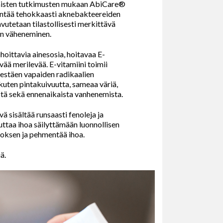
iinisten tutkimusten mukaan AbiCare®
tää tehokkaasti aknebakteereiden
vutetaan tilastollisesti merkittävä
n väheneminen.
hoittavia ainesosia, hoitavaa E-
ää merilevää. E-vitamiini toimii
 estäen vapaiden radikaalien
 kuten pintakuivuutta, sameaa väriä,
ä sekä ennenaikaista vanhenemista.
ä sisältää runsaasti fenoleja ja
ttaa ihoa säilyttämään luonnollisen
roksen ja pehmentää ihoa.
ä.