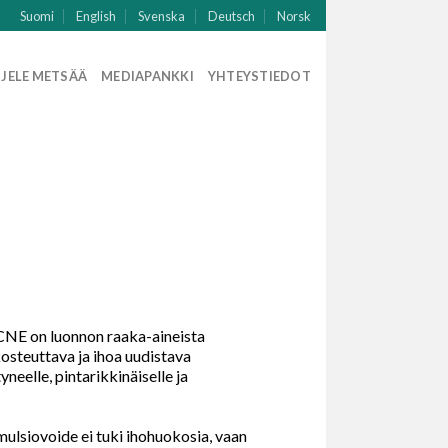
Suomi
English
Svenska
Deutsch
Norsk
JELE METSÄÄ
MEDIAPANKKI
YHTEYSTIEDOT
NE on luonnon raaka-aineista
kosteuttava ja ihoa uudistava
yneelle, pintarikkinäiselle ja
mulsiovoide ei tuki ihohuokosia, vaan