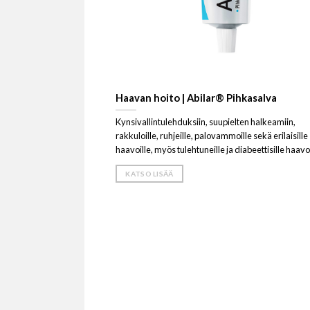
Haavan hoito | Abilar® Pihkasalva
Kynsivallintulehduksiin, suupielten halkeamiin,
rakkuloille, ruhjeille, palovammoille sekä erilaisille
haavoille, myös tulehtuneille ja diabeettisille haavoi
KATSO LISÄÄ