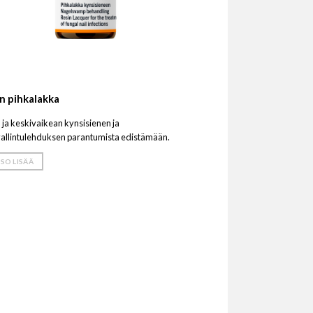
n pihkalakka
 ja keskivaikean kynsisienen ja
allintulehduksen parantumista edistämään.
SO LISÄÄ