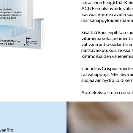
antaa ihon hengittää. Kl
ACNE emulsiovoide vähen
kasvua. Voiteen avulla saa
märkänäppylöiden määrä
Sisältää kuusenpihkan rau
vitamiinia sekä pehmentäv
vahvana antioksidanttina
haittavaikutuksia ihossa,
kimmoisuuden vähenemist
Chondrus Crispus -merilev
rasvahappoja. Merilevä au
suojaavan hydrolipidiker
Apteekeista ilman resepti
vaa iho.