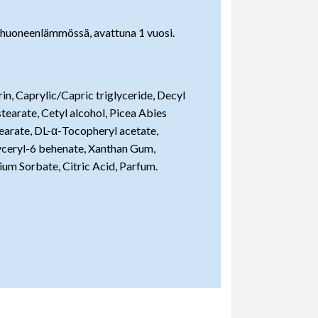
huoneenlämmössä, avattuna 1 vuosi.
in, Caprylic/Capric triglyceride, Decyl
tearate, Cetyl alcohol, Picea Abies
tearate, DL-α-Tocopheryl acetate,
yceryl-6 behenate, Xanthan Gum,
um Sorbate, Citric Acid, Parfum.