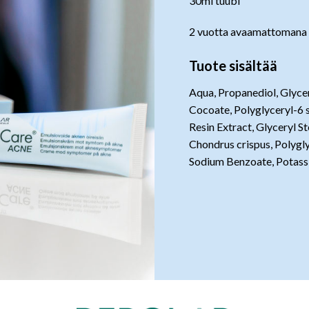
30ml tuubi
2 vuotta avaamattomana 
Tuote sisältää
Aqua, Propanediol, Glycer
Cocoate, Polyglyceryl-6 s
Resin Extract, Glyceryl S
Chondrus crispus, Polygl
Sodium Benzoate, Potassi