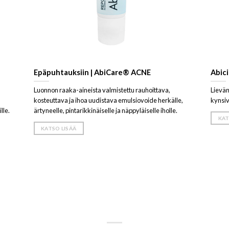
Epäpuhtauksiin | AbiCare® ACNE
Abici
Luonnon raaka-aineista valmistettu rauhoittava,
Lievän
kosteuttava ja ihoa uudistava emulsiovoide herkälle,
kynsiv
lle.
ärtyneelle, pintarikkinäiselle ja näppyläiselle iholle.
KAT
KATSO LISÄÄ