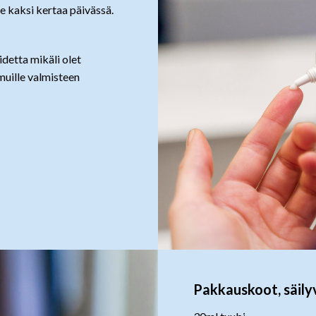
le kaksi kertaa päivässä.
etta mikäli olet
muille valmisteen
Pakkauskoot, säilyv