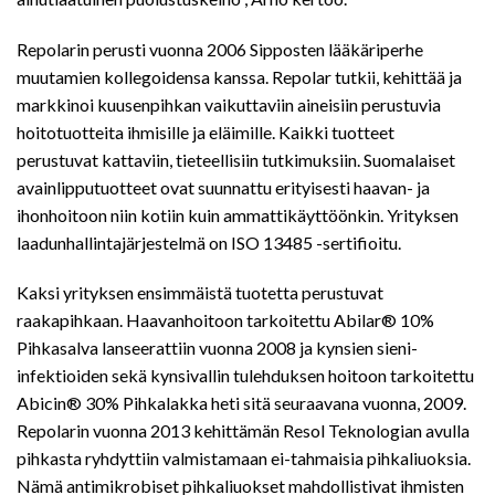
Repolarin perusti vuonna 2006 Sipposten lääkäriperhe
muutamien kollegoidensa kanssa. Repolar tutkii, kehittää ja
markkinoi kuusenpihkan vaikuttaviin aineisiin perustuvia
hoitotuotteita ihmisille ja eläimille. Kaikki tuotteet
perustuvat kattaviin, tieteellisiin tutkimuksiin. Suomalaiset
avainlipputuotteet ovat suunnattu erityisesti haavan- ja
ihonhoitoon niin kotiin kuin ammattikäyttöönkin. Yrityksen
laadunhallintajärjestelmä on ISO 13485 -sertifioitu.
Kaksi yrityksen ensimmäistä tuotetta perustuvat
raakapihkaan. Haavanhoitoon tarkoitettu Abilar® 10%
Pihkasalva lanseerattiin vuonna 2008 ja kynsien sieni-
infektioiden sekä kynsivallin tulehduksen hoitoon tarkoitettu
Abicin® 30% Pihkalakka heti sitä seuraavana vuonna, 2009.
Repolarin vuonna 2013 kehittämän Resol Teknologian avulla
pihkasta ryhdyttiin valmistamaan ei-tahmaisia pihkaliuoksia.
Nämä antimikrobiset pihkaliuokset mahdollistivat ihmisten