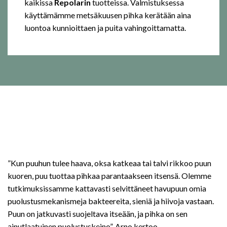
kaikissa
Repolarin
tuotteissa. Valmistuksessa
käyttämämme metsäkuusen pihka kerätään aina
luontoa kunnioittaen ja puita vahingoittamatta.
”Kun puuhun tulee haava, oksa katkeaa tai talvi rikkoo puun
kuoren, puu tuottaa pihkaa parantaakseen itsensä. Olemme
tutkimuksissamme kattavasti selvittäneet havupuun omia
puolustusmekanismeja bakteereita, sieniä ja hiivoja vastaan.
Puun on jatkuvasti suojeltava itseään, ja pihka on sen
ainutlaatuinen puolustuskeino”, Arno kertoo.