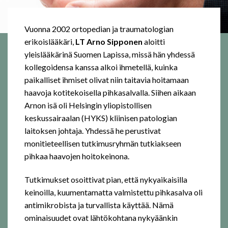
Vuonna 2002 ortopedian ja traumatologian
erikoislääkäri,
LT Arno Sipponen
aloitti
yleislääkärinä Suomen Lapissa, missä hän yhdessä
kollegoidensa kanssa alkoi ihmetellä, kuinka
paikalliset ihmiset olivat niin taitavia hoitamaan
haavoja kotitekoisella pihkasalvalla. Siihen aikaan
Arnon isä oli Helsingin yliopistollisen
keskussairaalan (HYKS) kliinisen patologian
laitoksen johtaja. Yhdessä he perustivat
monitieteellisen tutkimusryhmän tutkiakseen
pihkaa haavojen hoitokeinona.
Tutkimukset osoittivat pian, että nykyaikaisilla
keinoilla, kuumentamatta valmistettu pihkasalva oli
antimikrobista ja turvallista käyttää. Nämä
ominaisuudet ovat lähtökohtana nykyäänkin