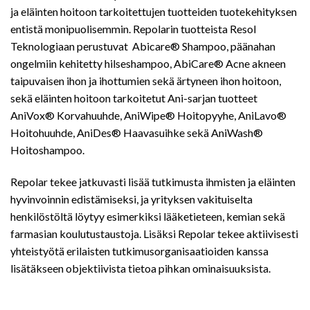
ja eläinten hoitoon tarkoitettujen tuotteiden tuotekehityksen
entistä monipuolisemmin. Repolarin tuotteista Resol
Teknologiaan perustuvat Abicare® Shampoo, päänahan
ongelmiin kehitetty hilseshampoo, AbiCare® Acne akneen
taipuvaisen ihon ja ihottumien sekä ärtyneen ihon hoitoon,
sekä eläinten hoitoon tarkoitetut Ani-sarjan tuotteet
AniVox® Korvahuuhde, AniWipe® Hoitopyyhe, AniLavo®
Hoitohuuhde, AniDes® Haavasuihke sekä AniWash®
Hoitoshampoo.
Repolar tekee jatkuvasti lisää tutkimusta ihmisten ja eläinten
hyvinvoinnin edistämiseksi, ja yrityksen vakituiselta
henkilöstöltä löytyy esimerkiksi lääketieteen, kemian sekä
farmasian koulutustaustoja. Lisäksi Repolar tekee aktiivisesti
yhteistyötä erilaisten tutkimusorganisaatioiden kanssa
lisätäkseen objektiivista tietoa pihkan ominaisuuksista.