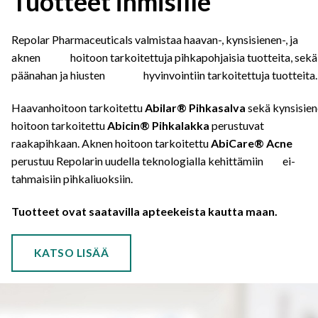
Tuotteet ihmisille
Repolar Pharmaceuticals valmistaa haavan-, kynsisienen-, ja
aknen hoitoon tarkoitettuja pihkapohjaisia tuotteita, sekä
päänahan ja hiusten hyvinvointiin tarkoitettuja tuotteita.
Haavanhoitoon tarkoitettu
Abilar® Pihkasalva
sekä kynsisie
hoitoon tarkoitettu
Abicin®
Pihkalakka
perustuvat
raakapihkaan. Aknen hoitoon tarkoitettu
AbiCare® Acne
perustuu Repolarin uudella teknologialla kehittämiin ei-
tahmaisiin pihkaliuoksiin.
Tuotteet ovat saatavilla apteekeista kautta maan.
KATSO LISÄÄ