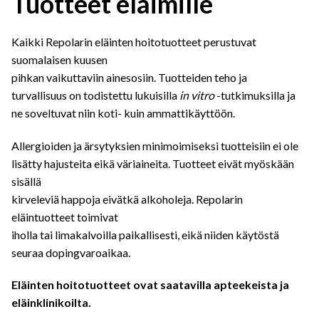
Tuotteet eläimille
Kaikki Repolarin eläinten hoitotuotteet perustuvat
suomalaisen kuusen
pihkan vaikuttaviin ainesosiin. Tuotteiden teho ja
turvallisuus on todistettu lukuisilla
in vitro
-tutkimuksilla ja
ne soveltuvat niin koti- kuin ammattikäyttöön.
Allergioiden ja ärsytyksien minimoimiseksi tuotteisiin ei ole
lisätty hajusteita eikä väriaineita. Tuotteet eivät myöskään
sisällä
kirveleviä happoja eivätkä alkoholeja. Repolarin
eläintuotteet toimivat
iholla tai limakalvoilla paikallisesti, eikä niiden käytöstä
seuraa dopingvaroaikaa.
Eläinten hoitotuotteet ovat saatavilla apteekeista ja
eläinklinikoilta.