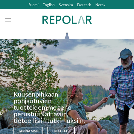
Skip
Suomi
English
Svenska
Deutsch
Norsk
to
content
Kuusenpihkaan
pohjautuvien
tuotteidemme teho
perustuu kattaviin,
tieteellisiin tutkimuksiin.
TARINAMME
TUOTTEET