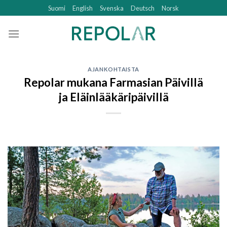
Skip
Suomi
English
Svenska
Deutsch
Norsk
to
content
AJANKOHTAISTA
Repolar mukana Farmasian Päivillä
ja Eläinlääkäripäivillä