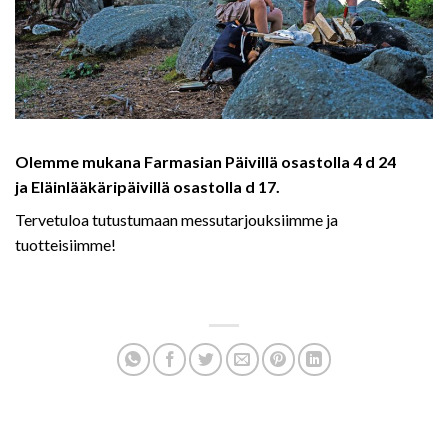
Olemme mukana Farmasian Päivillä osastolla 4 d 24
ja Eläinlääkäripäivillä osastolla d 17.
Tervetuloa tutustumaan messutarjouksiimme ja
tuotteisiimme!