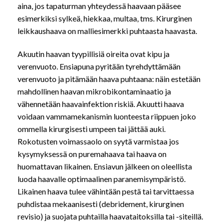
aina, jos tapaturman yhteydessä haavaan pääsee
esimerkiksi sylkeä, hiekkaa, multaa, tms. Kirurginen
leikkaushaava on malliesimerkki puhtaasta haavasta.
Akuutin haavan tyypillisiä oireita ovat kipu ja
verenvuoto. Ensiapuna pyritään tyrehdyttämään
verenvuoto ja pitämään haava puhtaana: näin estetään
mahdollinen haavan mikrobikontaminaatio ja
vähennetään haavainfektion riskiä. Akuutti haava
voidaan vammamekanismin luonteesta riippuen joko
ommella kirurgisesti umpeen tai jättää auki.
Rokotusten voimassaolo on syytä varmistaa jos
kysymyksessä on puremahaava tai haava on
huomattavan likainen. Ensiavun jälkeen on oleellista
luoda haavalle optimaalinen paranemisympäristö.
Likainen haava tulee vähintään pestä tai tarvittaessa
puhdistaa mekaanisesti (debridement, kirurginen
revisio) ja suojata puhtailla haavataitoksilla tai -siteillä.