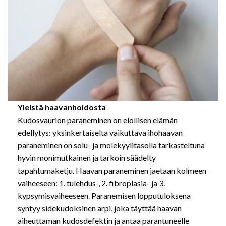
Yleistä haavanhoidosta
Kudosvaurion paraneminen on elollisen elämän
edellytys: yksinkertaiselta vaikuttava ihohaavan
paraneminen on solu- ja molekyylitasolla tarkasteltuna
hyvin monimutkainen ja tarkoin säädelty
tapahtumaketju. Haavan paraneminen jaetaan kolmeen
vaiheeseen: 1. tulehdus-, 2. fibroplasia- ja 3.
kypsymisvaiheeseen. Paranemisen lopputuloksena
syntyy sidekudoksinen arpi, joka täyttää haavan
aiheuttaman kudosdefektin ja antaa parantuneelle