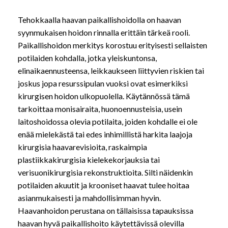
Tehokkaalla haavan paikallishoidolla on haavan
syynmukaisen hoidon rinnalla erittäin tärkeä rooli.
Paikallishoidon merkitys korostuu erityisesti sellaisten
potilaiden kohdalla, jotka yleiskuntonsa,
elinaikaennusteensa, leikkaukseen liittyvien riskien tai
joskus jopa resurssipulan vuoksi ovat esimerkiksi
kirurgisen hoidon ulkopuolella. Käytännössä tämä
tarkoittaa monisairaita, huonoennusteisia, usein
laitoshoidossa olevia potilaita, joiden kohdalle ei ole
enää mielekästä tai edes inhimillistä harkita laajoja
kirurgisia haavarevisioita, raskaimpia
plastiikkakirurgisia kielekekorjauksia tai
verisuonikirurgisia rekonstruktioita. Silti näidenkin
potilaiden akuutit ja krooniset haavat tulee hoitaa
asianmukaisesti ja mahdollisimman hyvin.
Haavanhoidon perustana on tällaisissa tapauksissa
haavan hyvä paikallishoito käytettävissä olevilla