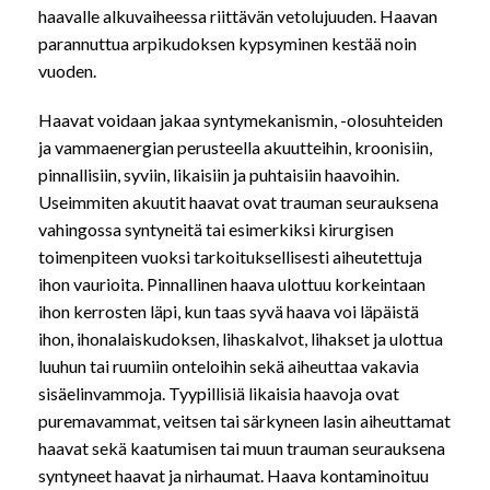
haavalle alkuvaiheessa riittävän vetolujuuden. Haavan
parannuttua arpikudoksen kypsyminen kestää noin
vuoden.
Haavat voidaan jakaa syntymekanismin, -olosuhteiden
ja vammaenergian perusteella akuutteihin, kroonisiin,
pinnallisiin, syviin, likaisiin ja puhtaisiin haavoihin.
Useimmiten akuutit haavat ovat trauman seurauksena
vahingossa syntyneitä tai esimerkiksi kirurgisen
toimenpiteen vuoksi tarkoituksellisesti aiheutettuja
ihon vaurioita. Pinnallinen haava ulottuu korkeintaan
ihon kerrosten läpi, kun taas syvä haava voi läpäistä
ihon, ihonalaiskudoksen, lihaskalvot, lihakset ja ulottua
luuhun tai ruumiin onteloihin sekä aiheuttaa vakavia
sisäelinvammoja. Tyypillisiä likaisia haavoja ovat
puremavammat, veitsen tai särkyneen lasin aiheuttamat
haavat sekä kaatumisen tai muun trauman seurauksena
syntyneet haavat ja nirhaumat. Haava kontaminoituu