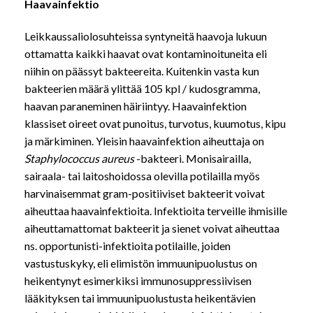
Haavainfektio
Leikkaussaliolosuhteissa syntyneitä haavoja lukuun
ottamatta kaikki haavat ovat kontaminoituneita eli
niihin on päässyt bakteereita. Kuitenkin vasta kun
bakteerien määrä ylittää 105 kpl / kudosgramma,
haavan paraneminen häiriintyy. Haavainfektion
klassiset oireet ovat punoitus, turvotus, kuumotus, kipu
ja märkiminen. Yleisin haavainfektion aiheuttaja on
Staphylococcus aureus
-bakteeri. Monisairailla,
sairaala- tai laitoshoidossa olevilla potilailla myös
harvinaisemmat gram-positiiviset bakteerit voivat
aiheuttaa haavainfektioita. Infektioita terveille ihmisille
aiheuttamattomat bakteerit ja sienet voivat aiheuttaa
ns. opportunisti-infektioita potilaille, joiden
vastustuskyky, eli elimistön immuunipuolustus on
heikentynyt esimerkiksi immunosuppressiivisen
lääkityksen tai immuunipuolustusta heikentävien