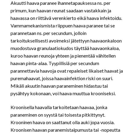
Akuutti haava paranee ihannetapauksessa ns. per
primum, kun haavan reunat saadaan vastakkain ja
haavassa on riittävä verenkierto eikä haava infektoidu.
Vammamekanismista riippuen haava paranee tai se
parannetaan ns. per secundum, jolloin
tarkoituksellisesti avoimeksi jätettyyn haavaonkaloon
muodostuva granulaatiokudos täyttää haavaonkaloa,
kuroo haavan reunoja yhteen ja pienentää vähitellen
haavan pinta-alaa. Tyypillisiä per secundum
parannettavia haavoja ovat repaleiset likaiset haavat ja
puremahaavat, joissa haavainfektion riski on suuri.
Mikäli akuutin haavan paraneminen hidastuu tai
pysähtyy kokonaan, voi haava muuttua krooniseksi.
Kroonisella haavalla tarkoitetaan haavaa, jonka
paraneminen on syystä tai toisesta pitkittynyt.
Krooninen haava on saattanut olla auki jopa vuosia.
Kroonisen haavan paranemistaipumusta tai -nopeutta