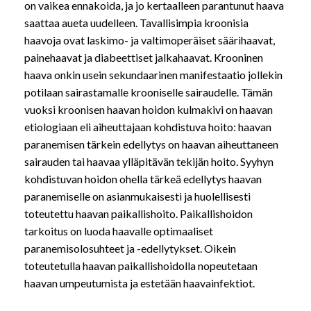
on vaikea ennakoida, ja jo kertaalleen parantunut haava
saattaa aueta uudelleen. Tavallisimpia kroonisia
haavoja ovat laskimo- ja valtimoperäiset säärihaavat,
painehaavat ja diabeettiset jalkahaavat. Krooninen
haava onkin usein sekundaarinen manifestaatio jollekin
potilaan sairastamalle krooniselle sairaudelle. Tämän
vuoksi kroonisen haavan hoidon kulmakivi on haavan
etiologiaan eli aiheuttajaan kohdistuva hoito: haavan
paranemisen tärkein edellytys on haavan aiheuttaneen
sairauden tai haavaa ylläpitävän tekijän hoito. Syyhyn
kohdistuvan hoidon ohella tärkeä edellytys haavan
paranemiselle on asianmukaisesti ja huolellisesti
toteutettu haavan paikallishoito. Paikallishoidon
tarkoitus on luoda haavalle optimaaliset
paranemisolosuhteet ja -edellytykset. Oikein
toteutetulla haavan paikallishoidolla nopeutetaan
haavan umpeutumista ja estetään haavainfektiot.