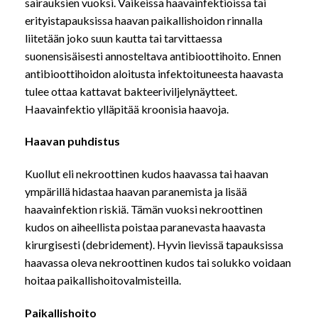
sairauksien vuoksi. Vaikeissa haavainfektioissa tai
erityistapauksissa haavan paikallishoidon rinnalla
liitetään joko suun kautta tai tarvittaessa
suonensisäisesti annosteltava antibioottihoito. Ennen
antibioottihoidon aloitusta infektoituneesta haavasta
tulee ottaa kattavat bakteeriviljelynäytteet.
Haavainfektio ylläpitää kroonisia haavoja.
Haavan puhdistus
Kuollut eli nekroottinen kudos haavassa tai haavan
ympärillä hidastaa haavan paranemista ja lisää
haavainfektion riskiä. Tämän vuoksi nekroottinen
kudos on aiheellista poistaa paranevasta haavasta
kirurgisesti (debridement). Hyvin lievissä tapauksissa
haavassa oleva nekroottinen kudos tai solukko voidaan
hoitaa paikallishoitovalmisteilla.
Paikallishoito