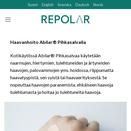
Skip
Suomi
English
Svenska
Deutsch
Norsk
to
content
Haavanhoito Abilar® Pihkasalvalla
Kotikäytössä Abilar® Pihkasalvaa käytetään
naarmujen, hiertymien, tulehtuneiden ja ärtyneiden
haavojen, palovammojen yms. hoidossa, riippumatta
haavatyypistä, sen syistä tai haavaerityksestä. Se
nopeuttaa haavojen paranemista, ehkäiseen haavoja
tulehtumasta ja hoitaa jo tulehtuneita haavoja.