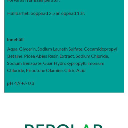
Hållbarhet: oöppnad 2,5 år, öppnad 1 år.
Innehåll
Aqua, Glycerin, Sodium Laureth Sulfate, Cocamidopropyl
Betaine, Picea Abies Resin Extract, Sodium Chloride,
Sodium Benzoate, Guar Hydroxypropyltrimonium
Chloride, Piroctone Olamine, Citric Acid
pH 4.9 +/- 0.3