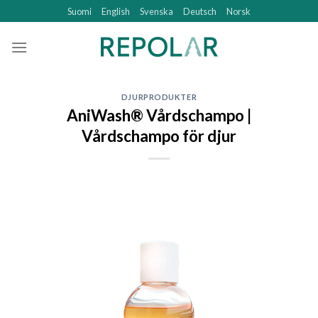
Skip
Suomi
English
Svenska
Deutsch
Norsk
to
content
DJURPRODUKTER
AniWash® Vårdschampo |
Vårdschampo för djur