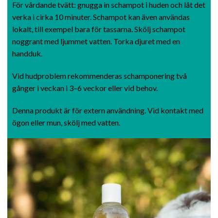
För vårdande tvätt: gnugga in schampot i huden och låt det
verka i cirka 10 minuter. Schampot kan även användas
lokalt, till exempel bara för tassarna. Skölj schampot
noggrant med ljummet vatten. Torka djuret med en
handduk.
Vid hudproblem rekommenderas schamponering två
gånger i veckan i 3–6 veckor eller vid behov.
Denna produkt är för extern användning. Vid kontakt med
ögon eller mun, skölj med vatten.