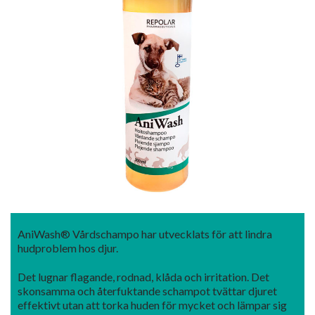
AniWash® Vårdschampo har utvecklats för att lindra
hudproblem hos djur.
Det lugnar flagande, rodnad, klåda och irritation. Det
skonsamma och återfuktande schampot tvättar djuret
effektivt utan att torka huden för mycket och lämpar sig