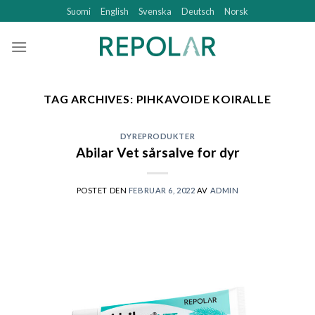
Skip
Suomi
English
Svenska
Deutsch
Norsk
to
content
TAG ARCHIVES:
PIHKAVOIDE KOIRALLE
DYREPRODUKTER
Abilar Vet sårsalve for dyr
POSTET DEN
FEBRUAR 6, 2022
AV
ADMIN