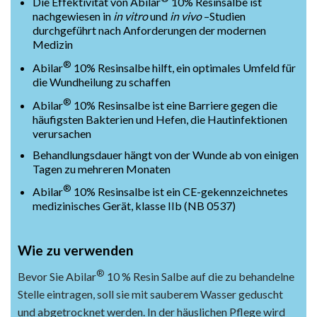
Die Effektivität von Abilar
10% Resinsalbe ist
nachgewiesen in
in vitro
und
in vivo
–Studien
durchgeführt nach Anforderungen der modernen
Medizin
®
Abilar
10% Resinsalbe hilft, ein optimales Umfeld für
die Wundheilung zu schaffen
®
Abilar
10% Resinsalbe ist eine Barriere gegen die
häufigsten Bakterien und Hefen, die Hautinfektionen
verursachen
Behandlungsdauer hängt von der Wunde ab von einigen
Tagen zu mehreren Monaten
®
Abilar
10% Resinsalbe ist ein CE-gekennzeichnetes
medizinisches Gerät, klasse IIb (NB 0537)
Wie zu verwenden
®
Bevor Sie Abilar
10 % Resin Salbe auf die zu behandelne
Stelle eintragen, soll sie mit sauberem Wasser geduscht
und abgetrocknet werden. In der häuslichen Pflege wird