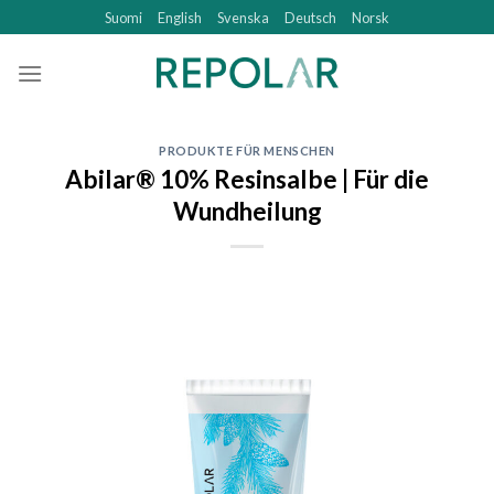
Skip
Suomi
English
Svenska
Deutsch
Norsk
to
content
PRODUKTE FÜR MENSCHEN
Abilar® 10% Resinsalbe | Für die
Wundheilung